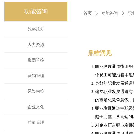
功能咨询
功能咨询
首页
ꄲ
功能咨询
ꄲ
职
战略规划
人力资源
鼎帷洞见
集团管控
职业发展通道指组织
个员工可能沿着本组
营销管理
良好的职业发展通道
风险内控
建立职业发展通道有
的市场化竞争意识，
企业文化
职业发展通道中职级
趋于完整，从而达到
质量管理
对企业而言职业发展
职业发展通道可以使