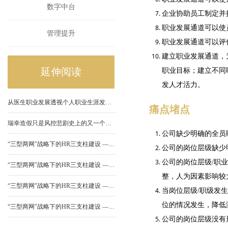
数字中台
企业协助员工制定并
职业发展通道可以使
管理提升
职业发展通道可以评
建立职业发展通道，
延伸阅读
职业目标；建立不同
发人才活力。
从医生职业发展透视个人职业生涯发展规划
痛点堵点
瑞幸造假只是风控悲剧史上的又一个雷同故事
公司缺少明确的全员
“三型两网”战略下的HR三支柱建设 ——（四）共享服务中心建设
公司的岗位层级缺少
公司的岗位层级/职
“三型两网”战略下的HR三支柱建设 ——（三）业务合作伙伴建设
整，人为因素影响较
“三型两网”战略下的HR三支柱建设 ——（二）HR专家中心建设
当岗位层级/职级发
位的情况发生，降低
“三型两网”战略下的HR三支柱建设 ——（一）人力资源部门组织功能定位
公司的岗位层级没有