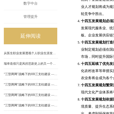
数字中台
业人才规划将成为规
轮竞争中胜出。
管理提升
十四五发展规划必须
发展现代服务业、统
延伸阅读
板。企业发展供应链
十四五发展规划打造
业制定规划必须在国
从医生职业发展透视个人职业生涯发展规划
市场，同时提升国际
瑞幸造假只是风控悲剧史上的又一个雷同故事
十四五延续了优先发
化农村改革等举措实
“三型两网”战略下的HR三支柱建设 ——（四）共享服务中心建设
农业务将会成为各个
“三型两网”战略下的HR三支柱建设 ——（三）业务合作伙伴建设
十四五发展规划繁荣
现代文化产业体系将
“三型两网”战略下的HR三支柱建设 ——（二）HR专家中心建设
十四五发展规划依据
“三型两网”战略下的HR三支柱建设 ——（一）人力资源部门组织功能定位
境质量、提升生态系
出，考虑到环保政策