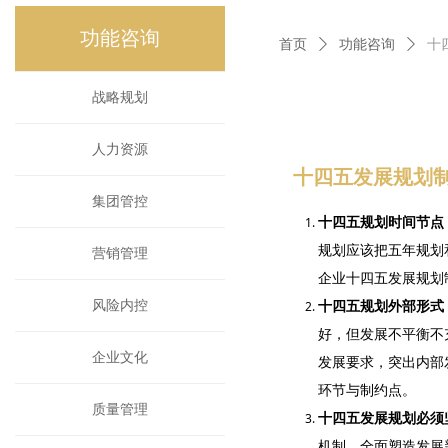
功能咨询
功能咨询
首页
ꄲ
功能咨询
ꄲ
十
战略规划
人力资源
十四五发展规划
集团管控
十四五规划时间节点
规划应该把五年规划
营销管理
企业十四五发展规划
风险内控
十四五规划外部形式
好，但发展不平衡不
企业文化
发展要求，突出内部
环节与制约点。
质量管理
十四五发展规划必须
机制，全面塑造发展