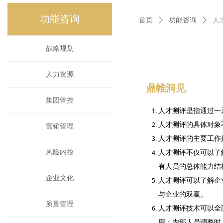
功能咨询
首页
ꄲ
功能咨询
ꄲ
人
功能咨询
战略规划
人力资源
鼎帷洞见
集团管控
人才测评是指通过一
人才测评的具体对象
营销管理
人才测评的主要工作
风险内控
人才测评不仅可以了
有人员的总体能力结
企业文化
人才测评可以了解企
与企业的双赢。
质量管理
人才测评技术可以全
用；内部人员调整时