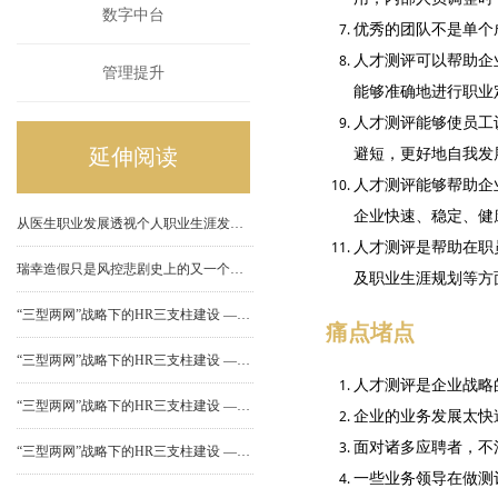
数字中台
优秀的团队不是单个
人才测评可以帮助企
管理提升
能够准确地进行职业
人才测评能够使员工
延伸阅读
避短，更好地自我发
人才测评能够帮助企
企业快速、稳定、健
从医生职业发展透视个人职业生涯发展规划
人才测评是帮助在职
瑞幸造假只是风控悲剧史上的又一个雷同故事
及职业生涯规划等方
“三型两网”战略下的HR三支柱建设 ——（四）共享服务中心建设
痛点堵点
“三型两网”战略下的HR三支柱建设 ——（三）业务合作伙伴建设
人才测评是企业战略
“三型两网”战略下的HR三支柱建设 ——（二）HR专家中心建设
企业的业务发展太快
面对诸多应聘者，不
“三型两网”战略下的HR三支柱建设 ——（一）人力资源部门组织功能定位
一些业务领导在做测