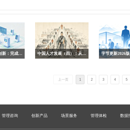
电网企业管理创新：完成认知升级，从“罗列工作”走向“建构体系”
中国人才发展（四）：从墨家“尚贤”到人才强国——跨越两千年的“尚贤”智慧，如何重塑当代用人逻辑？
纵深建设的当
墨家不唯出身、德术并重、实绩
字节跳动领导力原则从
管理创新，是支
为先的尚贤智慧，是一套可直接
条，精简到2026 版
、打破专业壁
落地、重塑当代选人、育人、用
看是措辞微调，实
上一页
1
2
3
4
5
核心刚需，通过
人全链条的底层逻辑，为组织打
的组织治理升级方
成体系，把体系
破用人固化、打造可持续人才梯
的领导力模型最后
，把隐形经验打
队提供千年解法。
标语、HR 的考核
让每一次扎实的
的这次迭代，条条
成为企业高质量
痛点，值得所有管理
管理咨询
创新产品
场景服务
管理体检
数据
。
业者细读。