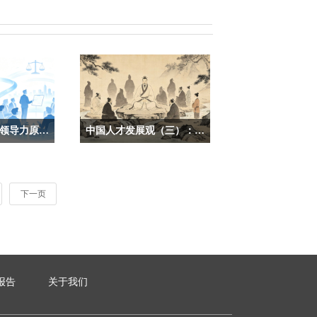
字节更新2026版领导力原则：13条精简到10条，藏着组织对抗熵增的密码
中国人才发展观（三）：老庄千年人才智慧——以九征察心识人，循无为之道治企
2022版13
道家以老庄为思想核心，跳出标
 10 条，表面
准化、工具化的人才治理桎梏，
则是一套完整
形成一套重天性、重积淀、重包
下一页
案。很多企业
容的人才发展智慧。
都沦为墙上的
题库，但字节
对准真实管理
者和 HR 从
报告
关于我们