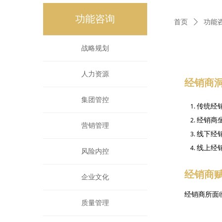
功能咨询
功能咨询
首页
ꄲ
功能
战略规划
人力资源
经销商
集团管控
传统经
经销商
营销管理
线下经
线上经
风险内控
经销商
企业文化
经销商所面
质量管理