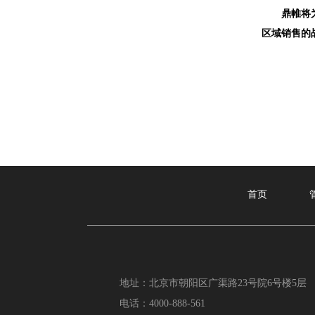
鼎帷将为您
区域销售的
首页
地址：北京市朝阳区广渠路23号院6号楼5层
电话：4000-888-561