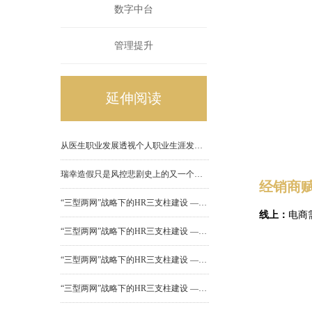
数字中台
管理提升
延伸阅读
从医生职业发展透视个人职业生涯发展规划
瑞幸造假只是风控悲剧史上的又一个雷同故事
经销商
“三型两网”战略下的HR三支柱建设 ——（四）共享服务中心建设
线上：
电商
“三型两网”战略下的HR三支柱建设 ——（三）业务合作伙伴建设
“三型两网”战略下的HR三支柱建设 ——（二）HR专家中心建设
“三型两网”战略下的HR三支柱建设 ——（一）人力资源部门组织功能定位